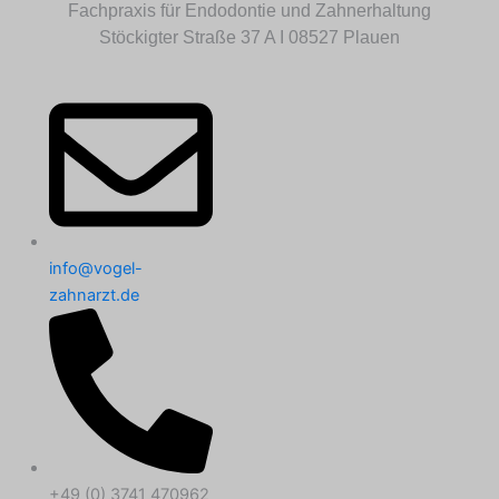
Fachpraxis für Endodontie und Zahnerhaltung
Stöckigter Straße 37 A I 08527 Plauen
info@vogel-
zahnarzt.de
+49 (0) 3741 470962